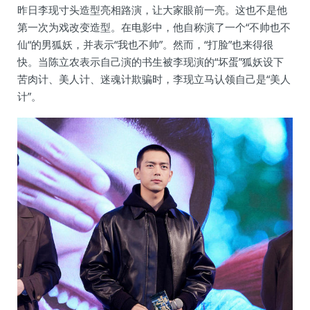
昨日李现寸头造型亮相路演，让大家眼前一亮。这也不是他
第一次为戏改变造型。在电影中，他自称演了一个“不帅也不
仙“的男狐妖，并表示“我也不帅”。然而，“打脸”也来得很
快。当陈立农表示自己演的书生被李现演的“坏蛋”狐妖设下
苦肉计、美人计、迷魂计欺骗时，李现立马认领自己是“美人
计”。