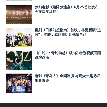
梦幻电影《矩阵梦迷宫》6月25首映发布
会在武汉举行！
喜剧《日常幻想指南》首映，林更新演“边
牧”，沈腾：感谢剧组让他做自己
《白蛇2：青蛇劫起》破5亿 特别视频回顾
路演点滴
电影《守岛人》全国路演 与观众一起见证
生命奇迹