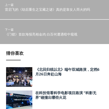
上一篇
雷启飞的《劫后重生之宝藏之谜》真的是靠女人而火的吗
下一篇
《门锁》首款海报亮相金鸡 白百何遭遇暗中窥视
猜你喜欢
《北回归线以北》端午双城路演，定档6
月26日奔赴山海
在科技馆看科学电影项目路演 “科影无
界”碰撞出哪些火花