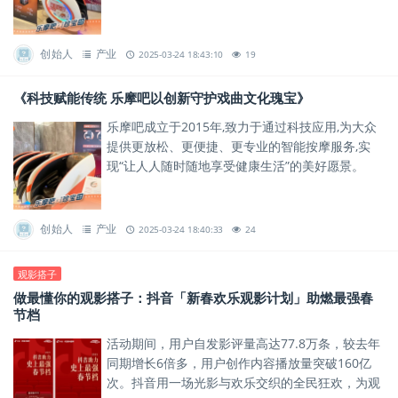
焕发新生。
创始人
产业
2025-03-24 18:43:10
19
《科技赋能传统 乐摩吧以创新守护戏曲文化瑰宝》
乐摩吧成立于2015年,致力于通过科技应用,为大众
提供更放松、更便捷、更专业的智能按摩服务,实
现“让人人随时随地享受健康生活”的美好愿景。
创始人
产业
2025-03-24 18:40:33
24
观影搭子
做最懂你的观影搭子：抖音「新春欢乐观影计划」助燃最强春
节档
活动期间，用户自发影评量高达77.8万条，较去年
同期增长6倍多，用户创作内容播放量突破160亿
次。抖音用一场光影与欢乐交织的全民狂欢，为观