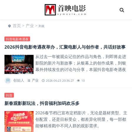
首页
>
产业
>
列表
抖音电影奇遇夜
2026抖音电影奇遇夜举办，汇聚电影人与创作者，共话好故事
从过去一年被观众记住的作品与角色，到即将走进
影院的新片与新故事；从银幕上的创作成果，到银
幕外持续发生的讨论与分享，本届抖音电影奇遇夜
汇聚了电影人、创作者和热爱电影的人们，也呈现
创始人
产业
2026-06-23 20:36:27
10
出电影与观众连接方式的更...
抖音
新春观影新玩法，抖音福利加码欢乐多
2026春节档已宣布定档影片，无论是题材类型、主
创配置，还是目标受众，都差异化明显，每一部都
能够精准戳中不同人群的观影需求。