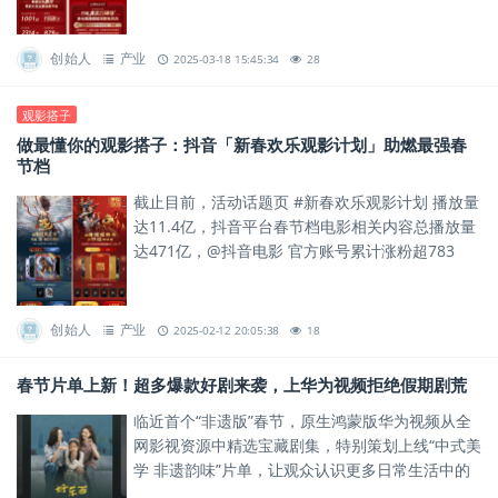
众们解锁了“电影+互动”的全新体验。
创始人
产业
2025-03-18 15:45:34
28
观影搭子
做最懂你的观影搭子：抖音「新春欢乐观影计划」助燃最强春
节档
截止目前，活动话题页 #新春欢乐观影计划 播放量
达11.4亿，抖音平台春节档电影相关内容总播放量
达471亿，@抖音电影 官方账号累计涨粉超783
万。
创始人
产业
2025-02-12 20:05:38
18
春节片单上新！超多爆款好剧来袭，上华为视频拒绝假期剧荒
临近首个“非遗版”春节，原生鸿蒙版华为视频从全
网影视资源中精选宝藏剧集，特别策划上线“中式美
学 非遗韵味”片单，让观众认识更多日常生活中的
宝藏非遗文化。