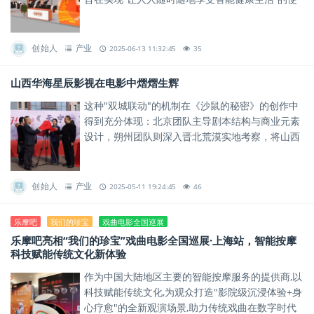
命。
创始人
产业
2025-06-13 11:32:45
35
山西华海星辰影视在电影中熠熠生辉
这种"双城联动"的机制在《沙鼠的秘密》的创作中
得到充分体现：北京团队主导剧本结构与商业元素
设计，朔州团队则深入晋北荒漠实地考察，将山西
民间传说与地质风貌融入叙事，最终打造出这部被
誉...
创始人
产业
2025-05-11 19:24:45
46
乐摩吧
我们的珍宝
戏曲电影全国巡展
乐摩吧亮相“我们的珍宝”戏曲电影全国巡展·上海站，智能按摩
科技赋能传统文化新体验
作为中国大陆地区主要的智能按摩服务的提供商,以
科技赋能传统文化,为观众打造"影院级沉浸体验+身
心疗愈"的全新观演场景,助力传统戏曲在数字时代