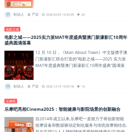
创始人
产业
2026-02-09 15:39:29
20
电影之城
电影之城——2025实力派MAT年度盛典暨澳门新濠影汇10周年
盛典圆满落幕
12 月 10 日，《Man About Town》中文版携手澳
门新濠影汇联合打造的“电影之城——2025 实力派
MAT年度盛典暨澳门新濠影汇10周年盛典”圆满落
幕。
创始人
产业
2025-12-19 19:59:18
14
乐摩吧
乐摩吧亮相Cinema2025：智能健康与影院场景的创新融合
自2014年成立以来,乐摩吧一直致力于将创新智能
按摩设备和数据驱动定制化服务与传统按摩相结合,
旨在实现“让人人随时随地享受智能健康生活”的使