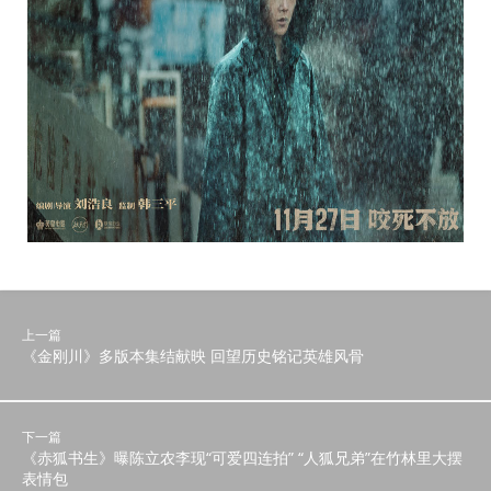
上一篇
《金刚川》多版本集结献映 回望历史铭记英雄风骨
下一篇
《赤狐书生》曝陈立农李现“可爱四连拍” “人狐兄弟”在竹林里大摆
表情包