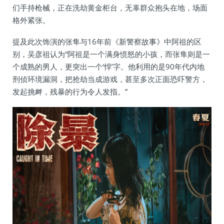
们手持枪械，正在洗劫黄金柜台，无辜群众抱头在地，场面
格外紧张。
提及此次饰演的张隼与16年前《新警察故事》中阿祖的区
别，吴彦祖认为“阿祖是一个满身愤怒的小孩，而张隼则是一
个成熟的男人，更突出一个‘悍’字。他利用的是90年代内地
刑侦环境漏洞，把抢劫当成游戏，甚至多次正面恐吓警方，
发起挑衅，残暴的行为令人发指。”