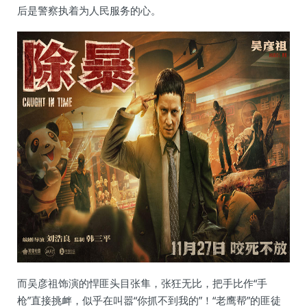
后是警察执着为人民服务的心。
而吴彦祖饰演的悍匪头目张隼，张狂无比，把手比作“手
枪”直接挑衅，似乎在叫嚣“你抓不到我的”！“老鹰帮”的匪徒