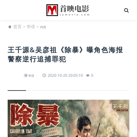
首页
>
华语
>
内容
王千源&吴彦祖《除暴》曝角色海报
警察逆行追捕罪犯
2020-10-20 20:05:10
0
华语