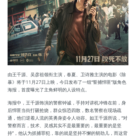
由王千源、吴彦祖领衔主演，春夏、卫诗雅主演的电影《除
暴》将于11月27日上映，今日发布了一组“誓捕悍匪”版角色
海报，首度曝光了主角鲜明的人设特点。
海报中，王千源饰演的警察钟诚，手持对讲机冲锋在前，身
后悍匪当街打砸抢烧，群众惊恐四散，数名警察在现场疏
通，他们逆着人流的英勇身姿令人动容。如王千源所说，“对
警察而言，技术、灵感其实不是最重要的，最重要的是坚
持”，他认为抓捕罪犯，靠的就是坚持不懈的韧劲儿，而这背