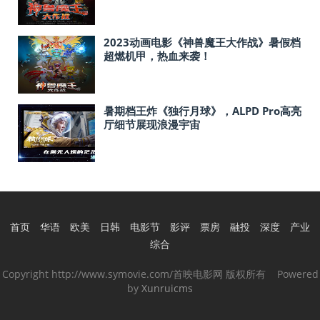
2023动画电影《神兽魔王大作战》暑假档
超燃机甲，热血来袭！
暑期档王炸《独行月球》，ALPD Pro高亮
厅细节展现浪漫宇宙
首页
华语
欧美
日韩
电影节
影评
票房
融投
深度
产业
综合
Copyright http://www.symovie.com/首映电影网 版权所有 Powered
by
Xunruicms