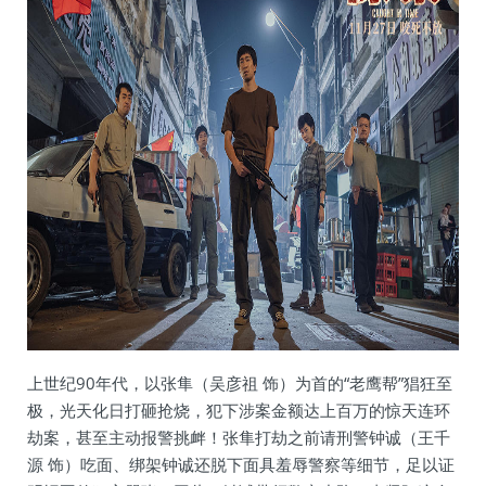
上世纪90年代，以张隼（吴彦祖 饰）为首的“老鹰帮”猖狂至
极，光天化日打砸抢烧，犯下涉案金额达上百万的惊天连环
劫案，甚至主动报警挑衅！张隼打劫之前请刑警钟诚（王千
源 饰）吃面、绑架钟诚还脱下面具羞辱警察等细节，足以证