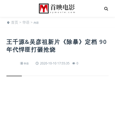
首页
>
华语
>
内容
王千源&吴彦祖新片《除暴》定档 90
年代悍匪打砸抢烧
2020-10-10 17:55:35
0
华语