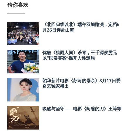
猜你喜欢
《北回归线以北》端午双城路演，定档6
月26日奔赴山海
优酷《猎雨人间》杀青，王千源侯雯元
以“民俗罪案”揭开人性迷局
韶华新片电影《苏河的母亲》8月17日爱
奇艺独家播出
唤醒与坚守——电影《阿爸的刀》王等等