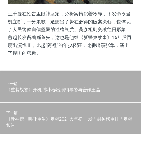
王千源在预告里眼神坚定，分析案情沉着冷静，下发命令当
机立断，十分果敢，透露出了势在必得的破案决心，也体现
了人民警察自信坚毅的性格气质。吴彦祖则突破往日形象，
蓄起长发留着鲻鱼头，这也是他继《新警察故事》16年后再
度出演悍匪，比起“阿祖”的年少轻狂，此番出演张隼，演出
了悍匪的狠劲。
上一篇
《重装战警》开机 陈小春出演缉毒警再合作王晶
下一篇
《新神榜：哪吒重生》定档2021大年初一 发＂封神榜重排＂定档
预告