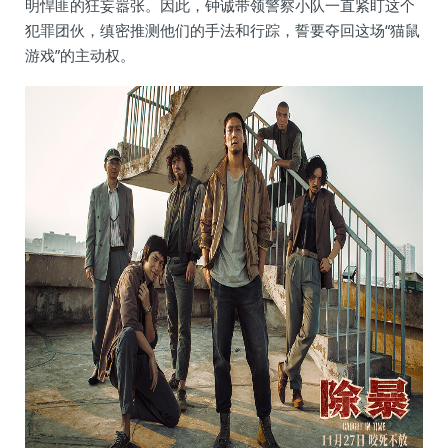
明悍匪的狂妄嚣张。因此，钟诚带领警察小队一直紧盯这个
犯罪团伙，缜密推测他们的手法和行踪，誓要夺回这场“猫鼠
游戏”的主动权。