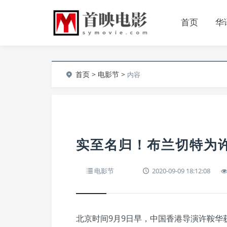
首页
华
首页
>
电影节
>
内容
实至名归！布兰切特为
电影节
2020-09-09 18:12:08
北京时间9月9日早，中国香港导演许鞍华