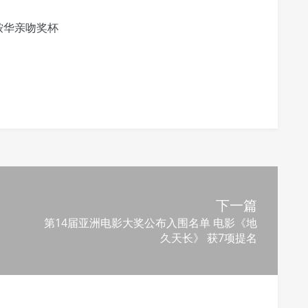
鞍华亲吻奖杯
下一篇
第14届亚洲电影大奖公布入围名单 电影《地
久天长》 获7项提名