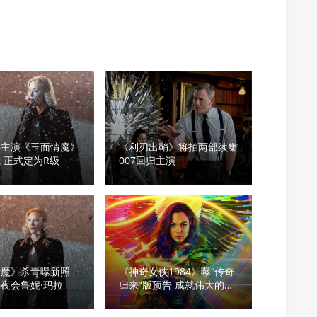
特主演《玉面情魔》
《利刃出鞘》将拍两部续集
 正式定为R级
007回归主演
情魔》杀青曝新照
《神奇女侠1984》曝“传奇
夜会鲁妮·玛拉
归来”版预告 成就伟大的时
机已到