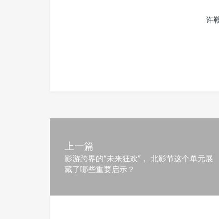
许
上一篇
影游跨界的“未来狂欢”， 北影节这个单元展
藏了哪些重要启示？