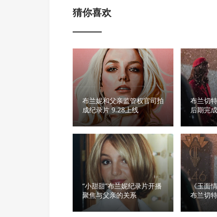
猜你喜欢
布兰妮和父亲监管权官司拍
布兰切
成纪录片 9.28上线
后期完成
“小甜甜”布兰妮纪录片开播
《玉面
聚焦与父亲的关系
布兰切特