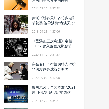
2021-03-26 16:37:58
黄尧《过春天》多伦多电影
节获奖 被导演赞“表演天才”
2018-09-21 11:37:06
《星溪的三次奇遇》定档
11.27 曾入围威尼斯影节
2020-11-12 19:51:37
实至名归！布兰切特为许鞍
华颁发终身成就金狮奖
2020-09-09 18:12:08
影向未来，再续华章 “2021
厦门·俄罗斯电影周”圆满落
幕
2021-12-29 18:55:21