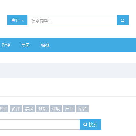
资讯
影评
票房
融投
影节
影评
票房
融投
深度
产业
综合
搜索