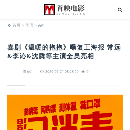
首页
>
华语
>
内容
喜剧《温暖的抱抱》曝复工海报 常远
&李沁&沈腾等主演全员亮相
2020-07-21 08:23:50
0
华语