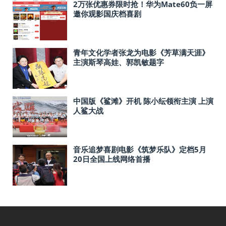
2万张优惠券限时抢！华为Mate60负一屏
邀你观影国庆档喜剧
青年文化学者张龙为电影《芳草满天涯》
主演斯琴高娃、郭凯敏题字
中国版《鲨滩》开机 陈小纭领衔主演 上演
人鲨大战
音乐追梦喜剧电影《筑梦乐队》定档5月
20日全国上线网络首播