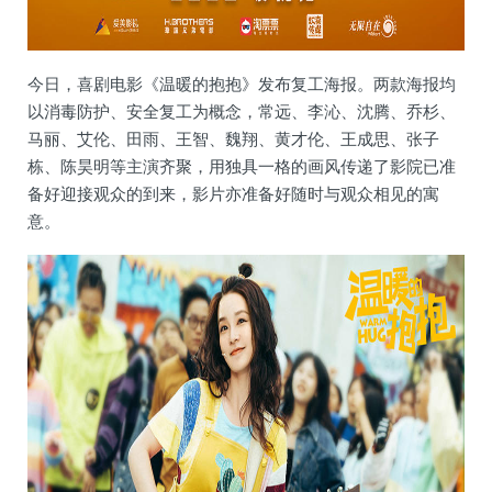
今日，喜剧电影《温暖的抱抱》发布复工海报。两款海报均
以消毒防护、安全复工为概念，常远、李沁、沈腾、乔杉、
马丽、艾伦、田雨、王智、魏翔、黄才伦、王成思、张子
栋、陈昊明等主演齐聚，用独具一格的画风传递了影院已准
备好迎接观众的到来，影片亦准备好随时与观众相见的寓
意。