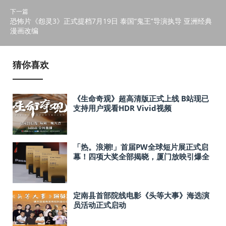
下一篇
恐怖片《怨灵3》正式提档7月19日 泰国“鬼王”导演执导 亚洲经典
漫画改编
猜你喜欢
《生命奇观》超高清版正式上线 B站现已
支持用户观看HDR Vivid视频
「热。浪潮!」首届PW全球短片展正式启
幕！四项大奖全部揭晓，厦门放映引爆全
城
定南县首部院线电影《头等大事》海选演
员活动正式启动