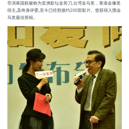
导演蒋国权被称为亚洲影坛金剪刀,台湾金马奖，香港金像奖
得主,及终身评委,至今已经剪接约200部影片。曾获得入围金
马奖最佳剪辑。