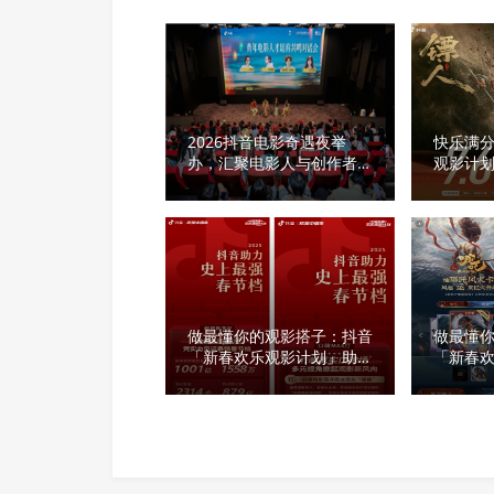
2026抖音电影奇遇夜举
快乐满
办，汇聚电影人与创作者，
观影计
共话好故事
验
做最懂你的观影搭子：抖音
做最懂
「新春欢乐观影计划」助燃
「新春
最强春节档
最强春