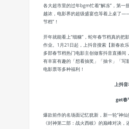
各大超市里的过年bgm忙着“解冻”，第一
越浓，电影界的超级盛宴也等着上桌了——2
节档”！
开年就能看上“细糠”，蛇年春节档真的把
作业。1月21日起，上抖音搜索【新春欢乐
多部春节档热门电影主创做客抖音直播间
有丰富有趣的「想看抽奖」「抽卡」「写
电影票等多种福利！
上抖音
get
爆款前作的名场面记忆犹新，新一轮“神仙打
《封神第二部：战火西岐》的巅峰对决，