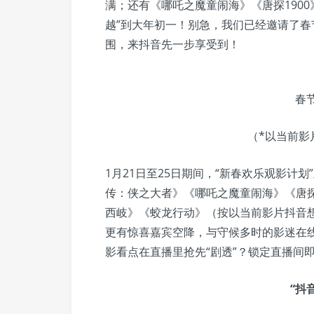
满；还有《哪吒之魔童闹海》《唐探1900
越”到大年初一！别急，我们已经邀请了春
围，来抖音先一步享受到！
春
（*以当前影
1月21日至25日期间，“新春欢乐观影计
传：侠之大者》《哪吒之魔童闹海》《唐探
西岐》《蛟龙行动》（按以当前影片抖音
更有惊喜嘉宾空降，与守候多时的影迷在
影看点在直播里抢先“剧透”？锁定直播间即
“抖