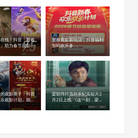
分在线！抖音「新春
新春观影新玩法，抖音福利
划」助力春节观影体
加码欢乐多
你的观影搭子：抖音
梁朝伟抖音独家纪实短片2
欢乐观影计划」助燃
月2日上线 《这一刻，梁朝
节档
伟对你说》分享人生故事