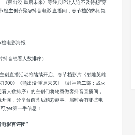
》《熊出没·重启未来》等经典IP让人迫不及待想“穿
节档主创齐聚@抖音电影 直播间，春节档的热闹氛
节档电影海报
片抖音想看人数排序）
划”主创直播活动将陆续开启。春节档影片《射雕英雄
1900》《熊出没·重启未来》《封神第二部：战火
想看人数排序）的主创们将轮番做客抖音直播间，
线开聊，分享台前幕后精彩趣事。届时会有哪些电
可get第一手信息！
音电影百评团”