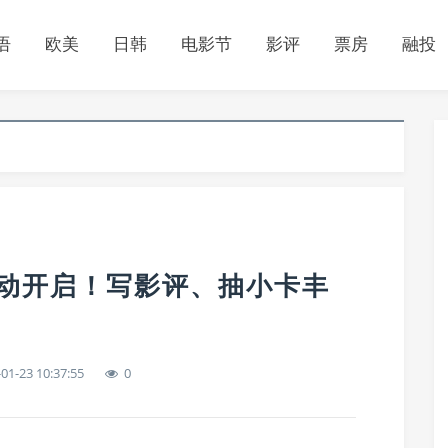
语
欧美
日韩
电影节
影评
票房
融投
活动开启！写影评、抽小卡丰
01-23 10:37:55
0