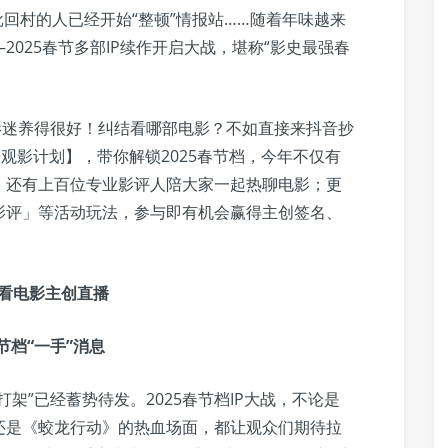
批回村的人已经开始“整顿”情报站……随着年味越来
025春节多部IP续作开启大战，堪称“影史最强春
影迷养得很好！纠结看哪部电影？不如直接来抖音抄
观影计划】，带你解锁2025春节档，今年不仅有
，还有上百位专业影评人陪大家一起热聊电影；更
影评」等活动玩法，参与即有机会赢得主创签名、
看电影主创直播
春节档“一手”消息
架”已经蓄势待发。2025春节档IP大战，不论是
还是《蛟龙行动》的热血场面，都让观众们期待拉