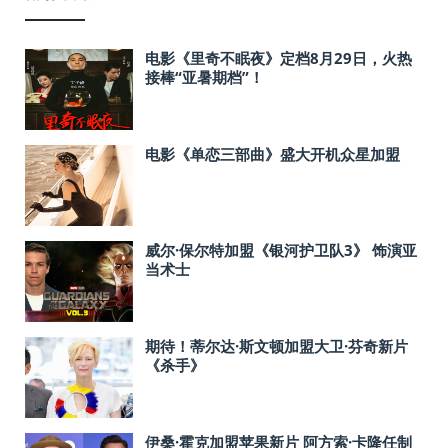
电影《里奇不眠夜》定档8月29日，火热
接棒“亚暑期档”！
电影《单恋三部曲》盛大开机众星加盟
威尔·保尔特加盟《银河护卫队3》 饰演亚
当术士
期待！蒂尔达·斯文顿加盟大卫·芬奇新片
《杀手》
伊桑·霍克加盟苹果新片 阿方索·卡隆任制