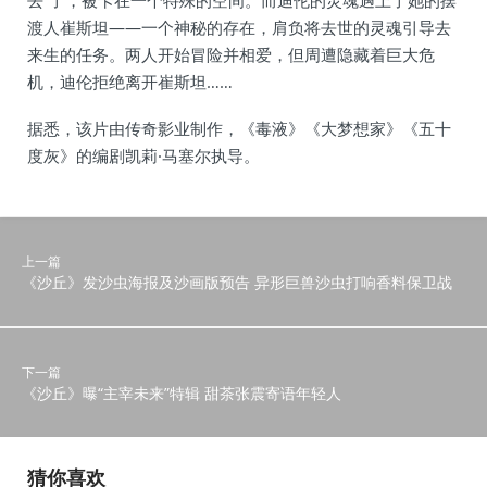
去”了，被卡在一个特殊的空间。而迪伦的灵魂遇上了她的摆
渡人崔斯坦——一个神秘的存在，肩负将去世的灵魂引导去
来生的任务。两人开始冒险并相爱，但周遭隐藏着巨大危
机，迪伦拒绝离开崔斯坦……
据悉，该片由传奇影业制作，《毒液》《大梦想家》《五十
度灰》的编剧凯莉·马塞尔执导。
上一篇
《沙丘》发沙虫海报及沙画版预告 异形巨兽沙虫打响香料保卫战
下一篇
《沙丘》曝“主宰未来”特辑 甜茶张震寄语年轻人
猜你喜欢