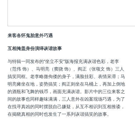
来客各怀鬼胎意外巧遇
互相掩盖身份演绎诙谐故事
与特辑一同发布的“坐立不安”版海报充满诙谐色彩，老李
（范伟 饰）、马明亮（窦骁 饰）、阎正（张颂文 饰）三人
搞笑同框。老李略微佝偻的身子，满脸挂彩、表情呆滞；马
明亮瘫坐在地，姿势搞笑；阎正则坐在马桶上，再加上倒地
的酒瓶和飞舞的钱币，画面充满诙谐。影片中的三位来客之
间的故事也同样趣味满满，三人意外在凶案现场巧遇，为了
在找寻真凶的同时摆脱自己嫌疑，从互不相识到互相推诿，
在揭晓真相的同时也发生了一系列诙谐搞笑的故事。