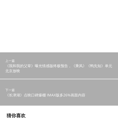
上一篇
《我和我的父辈》曝光情感版终极预告，《乘风》《鸭先知》单元
北京放映
下一篇
《长津湖》点映口碑爆棚 IMAX版多26%画面内容
猜你喜欢