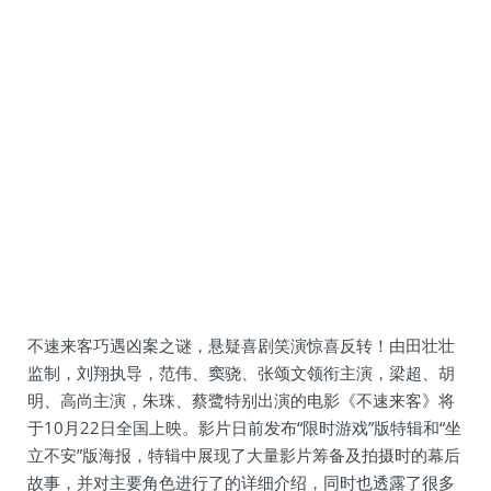
不速来客巧遇凶案之谜，悬疑喜剧笑演惊喜反转！由田壮壮
监制，刘翔执导，范伟、窦骁、张颂文领衔主演，梁超、胡
明、高尚主演，朱珠、蔡鹭特别出演的电影《不速来客》将
于10月22日全国上映。影片日前发布“限时游戏”版特辑和“坐
立不安”版海报，特辑中展现了大量影片筹备及拍摄时的幕后
故事，并对主要角色进行了的详细介绍，同时也透露了很多