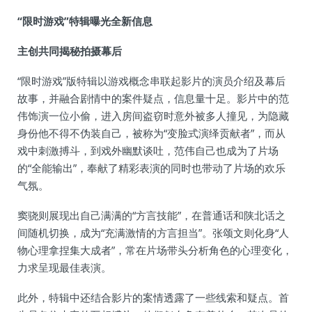
“限时游戏”特辑曝光全新信息
主创共同揭秘拍摄幕后
“限时游戏”版特辑以游戏概念串联起影片的演员介绍及幕后
故事，并融合剧情中的案件疑点，信息量十足。影片中的范
伟饰演一位小偷，进入房间盗窃时意外被多人撞见，为隐藏
身份他不得不伪装自己，被称为“变脸式演绎贡献者”，而从
戏中刺激搏斗，到戏外幽默谈吐，范伟自己也成为了片场
的“全能输出”，奉献了精彩表演的同时也带动了片场的欢乐
气氛。
窦骁则展现出自己满满的“方言技能”，在普通话和陕北话之
间随机切换，成为“充满激情的方言担当”。张颂文则化身“人
物心理拿捏集大成者”，常在片场带头分析角色的心理变化，
力求呈现最佳表演。
此外，特辑中还结合影片的案情透露了一些线索和疑点。首