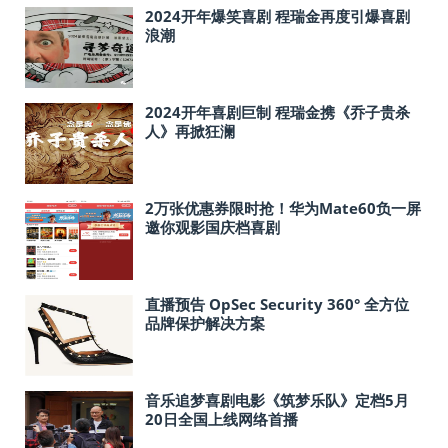
2024开年爆笑喜剧 程瑞金再度引爆喜剧
浪潮
2024开年喜剧巨制 程瑞金携《乔子贵杀
人》再掀狂澜
2万张优惠券限时抢！华为Mate60负一屏
邀你观影国庆档喜剧
直播预告 OpSec Security 360° 全方位
品牌保护解决方案
音乐追梦喜剧电影《筑梦乐队》定档5月
20日全国上线网络首播