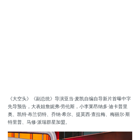
《大空头》《副总统》导演亚当·麦凯自编自导新片首曝中字
先导预告，大表姐詹妮弗·劳伦斯，小李莱昂纳多·迪卡普里
奥、凯特·布兰切特、乔纳·希尔、提莫西·查拉梅、梅丽尔·斯
特里普、马修·派瑞群星加盟。