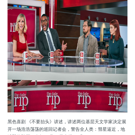
黑色喜剧 《不要抬头》讲述，讲述两位基层天文学家决定展
开一场浩浩荡荡的巡回记者会，警告全人类：彗星逼近，地