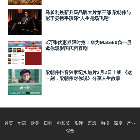
马爹利焕新升级品牌大片第三部 梁朝伟与
彭于晏携手演绎“人生是场飞翔”
2万张优惠券限时抢！华为Mate60负一屏
邀你观影国庆档喜剧
梁朝伟抖音独家纪实短片2月2日上线 《这
一刻，梁朝伟对你说》分享人生故事
首页
华语
欧美
日韩
电影节
影评
票房
融投
深度
产业
综合