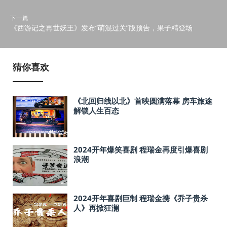
下一篇
《西游记之再世妖王》发布“萌混过关”版预告，果子精登场
猜你喜欢
《北回归线以北》首映圆满落幕 房车旅途
解锁人生百态
2024开年爆笑喜剧 程瑞金再度引爆喜剧
浪潮
2024开年喜剧巨制 程瑞金携《乔子贵杀
人》再掀狂澜