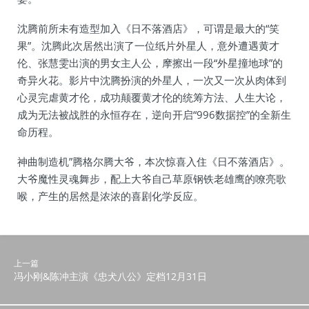
沈腾前所未有造型加入《日不落酒店》，可谓是最大的“笑
果”。沈腾此次居然出演了一位纸片外星人，意外遭遇黄才
伦、张慧雯出演的男女主人公，摩擦出一段“外星撞地球”的
奇异火花。影片中沈腾扮演的外星人，一次又一次从肉体到
心灵完虐黄才伦，成功颠覆黄才伦的统筹方法、人生大论，
成为无法被战胜的永恒存在，逆向开启“996数据控”的全新生
命历程。
神曲制造机”腾格尔腾大爷，本次惊喜入住《日不落酒店》。
大爷魔性灵魂舞步，配上大爷自己草原钢铁老雄鹰的嘹亮歌
喉，产生的居然是浓浓的喜剧化学反应。
上一篇
冯小刚&陈冲主演《忠犬八公》定档12月31日