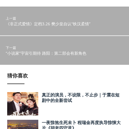
上一篇
《非正式爱情》定档3.26 樊少皇自认“铁汉柔情”
下一篇
“小说家”宇宙引期待 路阳：第二部会有新角色
猜你喜欢
真正的演员，不设限，不止步｜于震在短
剧中的全新尝试
一夜惊煞生死未卜 程瑞金再度执导惊悚大
片《胡老四守灵》