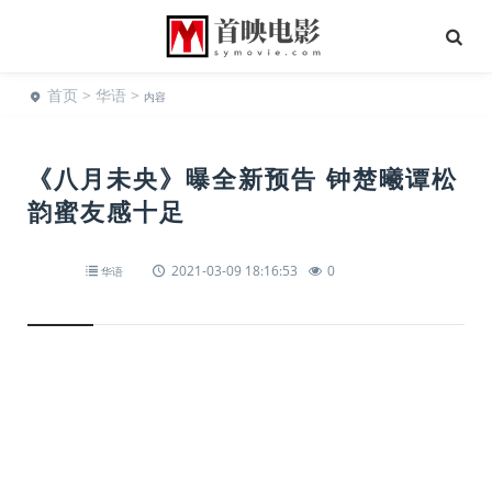
首页
>
华语
>
内容
《八月未央》曝全新预告 钟楚曦谭松
韵蜜友感十足
2021-03-09 18:16:53
0
华语