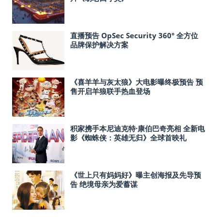
直播预告 OpSec Security 360° 全方位
品牌保护解决方案
《喜羊羊与灰太狼》大电影曝终极预告 预
售开启羊狼联手热血登场
积家携手本尼迪克特·康伯巴奇亮相 全新电
影《蜘蛛侠：英雄无归》全球首映礼
《世上只有妈妈好》曝主创海报及先导预
告 绝境母亲为爱蓄谋