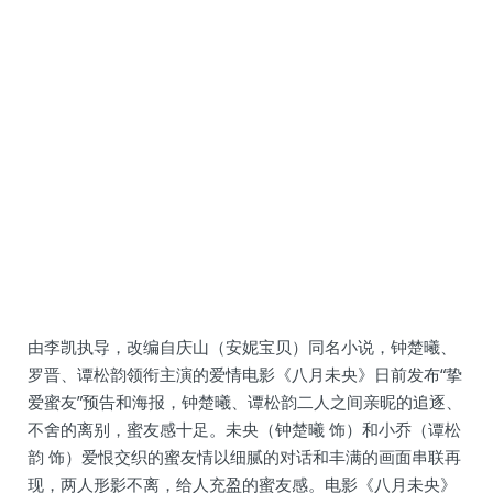
由李凯执导，改编自庆山（安妮宝贝）同名小说，钟楚曦、
罗晋、谭松韵领衔主演的爱情电影《八月未央》日前发布“挚
爱蜜友”预告和海报，钟楚曦、谭松韵二人之间亲昵的追逐、
不舍的离别，蜜友感十足。未央（钟楚曦 饰）和小乔（谭松
韵 饰）爱恨交织的蜜友情以细腻的对话和丰满的画面串联再
现，两人形影不离，给人充盈的蜜友感。电影《八月未央》