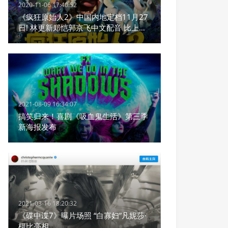
2020-11-06 17:40:52
《疯狂原始人2》中国内地定档11月27
日! 林更新郑恺郭京飞中文配音 比上集
更疯!
2021-08-09 16:34:07
搞笑归来！喜剧《吸血鬼生活》第三季
新海报发布
2021-03-16 18:20:32
《碟中谍7》曝片场照 “白寡妇”凡妮莎·
柯比亮相