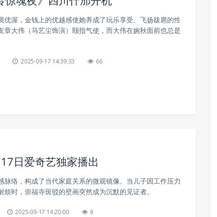
岭惊魂夜》四川什邡开机
境优渥，金钱上的优越感使她养成了玩乐享受、飞扬跋扈的性
友章大伟（马艺尘饰演）颐指气使，而大伟在婉秋面前也总是
2025-09-17 14:39:33
66
17日爱奇艺独家播出
感脉络，构成了当代家庭关系的微观镜像。当儿子因工作压力
耐烦时，崇福寺斑驳的壁画突然成为沉默的见证者。
2025-09-17 14:20:00
8