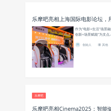
乐摩吧亮相上海国际电影论坛，用
作为“电影+生活”场景
创新+场景赋能”为支点
创始人
其他
乐摩吧
乐摩吧亮相Cinema2025：