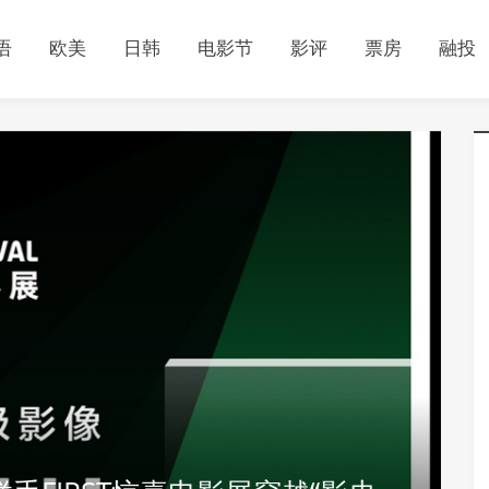
语
欧美
日韩
电影节
影评
票房
融投