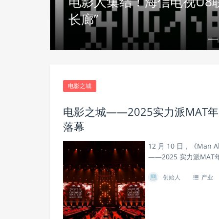
演
电影人集结！海信电视U8联
长廊”
电影之城
电影之城——2025实力派MAT
落幕
12 月 10 日，《Ma
——2025 实力派M
创始人
产业