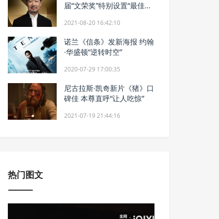
届“文荣奖”特别设置“最佳横
漂演员”奖
2021-08-20 16:42:10
诺兰《信条》发新海报 约翰
·华盛顿“逆转时空”
2020-07-29 17:00:35
尼古拉斯·凯奇新片《猪》口
碑佳 本尊直呼“让人吃惊”
2021-07-19 21:44:16
热门图文