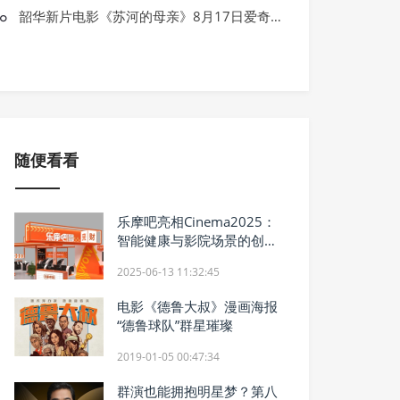
电视剧
韶华新片电影《苏河的母亲》8月17日爱奇艺独家播出
十六集惊悚悬疑微短剧《荒山野岭惊魂
随便看看
乐摩吧亮相Cinema2025：
智能健康与影院场景的创新
融合
2025-06-13 11:32:45
电影《德鲁大叔》漫画海报
“德鲁球队”群星璀璨
2019-01-05 00:47:34
群演也能拥抱明星梦？第八