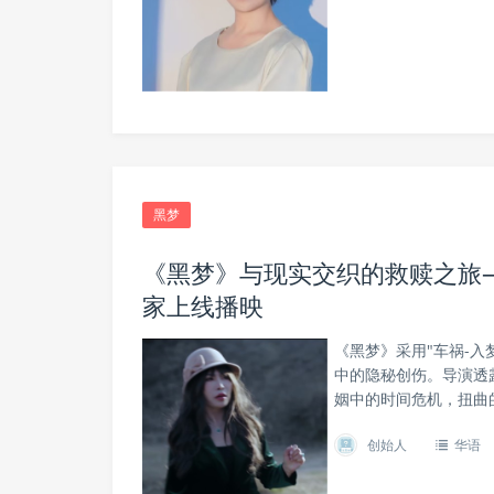
黑梦
《黑梦》与现实交织的救赎之旅
家上线播映
《黑梦》采用"车祸-入
中的隐秘创伤。导演透
姻中的时间危机，扭曲的
创始人
华语