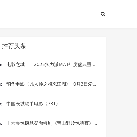
推荐头条
电影之城——2025实力派MAT年度盛典暨澳门新濠影汇10周年盛典圆满落幕
韶华电影《凡人传之相忘江湖》10月3日爱奇艺国庆档隆重推出
中国长城联手电影《731》
十六集惊悚悬疑微短剧《荒山野岭惊魂夜》四川什邡开机