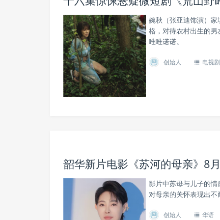
十六集惊悚悬疑微短剧《荒山野
婉秋（张亚迪饰演）家
格，对待农村出生的男
唯唯诺诺。
创始人
电视剧
韶华新片电影《苏河的母亲》8月
影片中苏母与儿子的情
对母亲的关怀表现出不
创始人
华语