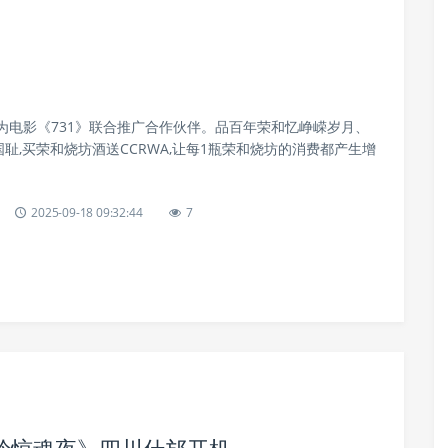
为电影《731》联合推广合作伙伴。品百年荣和忆峥嵘岁月、
国耻,买荣和烧坊酒送CCRWA,让每1瓶荣和烧坊的消费都产生增
2025-09-18 09:32:44
7