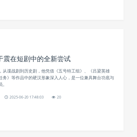
于震在短剧中的全新尝试
，从谍战剧到历史剧，他凭借《五号特工组》、《吕梁英雄
任务》等作品中的硬汉形象深入人心，是一位兼具舞台功底与
员。
2025-06-20 17:48:03
20