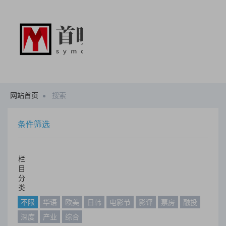
网站首页
搜索
条件筛选
栏
目
分
类
不限
华语
欧美
日韩
电影节
影评
票房
融投
深度
产业
综合